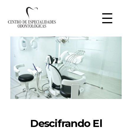
Centro de Especialidades Odontológicas
Clínica dental en Rivas Vaciamadrid
Descifrando El