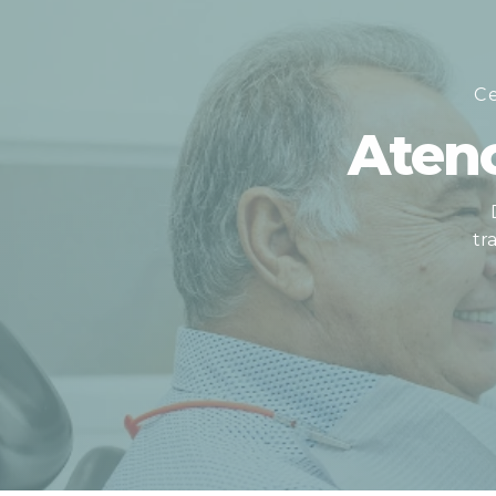
C
Atenc
tr