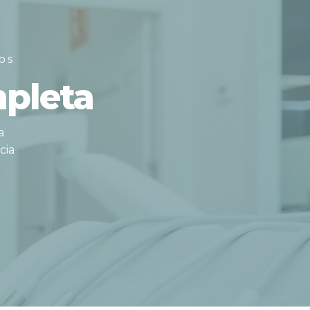
os
mpleta
a
cia