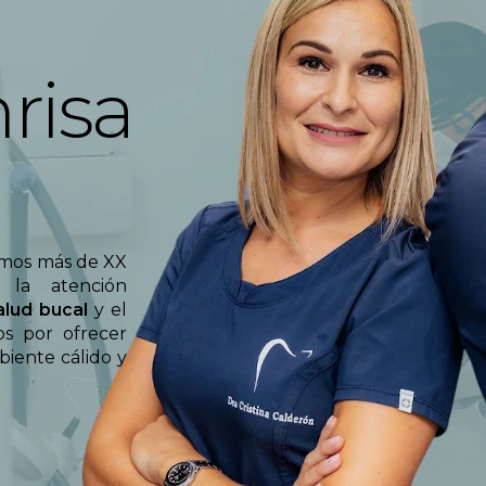
risa
mos más de XX
 la atención
alud bucal
y el
os por ofrecer
iente cálido y